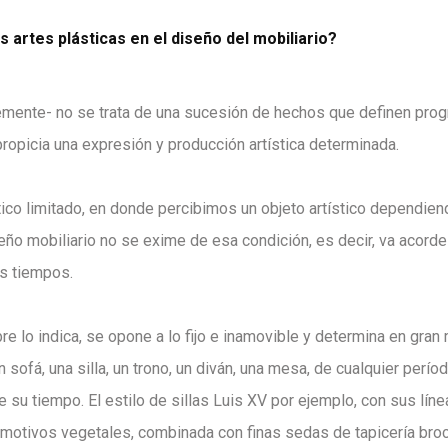
s artes plásticas en el diseño del mobiliario?
riblemente- no se trata de una sucesión de hechos que definen pro
propicia una expresión y producción artística determinada.
co limitado, en donde percibimos un objeto artístico dependien
seño mobiliario no se exime de esa condición, es decir, va acorde
sus tiempos.
re lo indica, se opone a lo fijo e inamovible y determina en gran
un sofá, una silla, un trono, un diván, una mesa, de cualquier perío
 su tiempo. El estilo de sillas Luis XV por ejemplo, con sus lín
motivos vegetales, combinada con finas sedas de tapicería bro