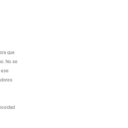
dora que
no. No se
a ese
eadores
riosidad