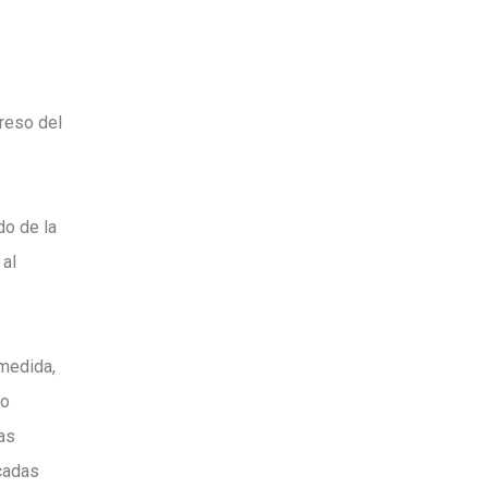
greso del
do de la
 al
 medida,
do
eas
cadas