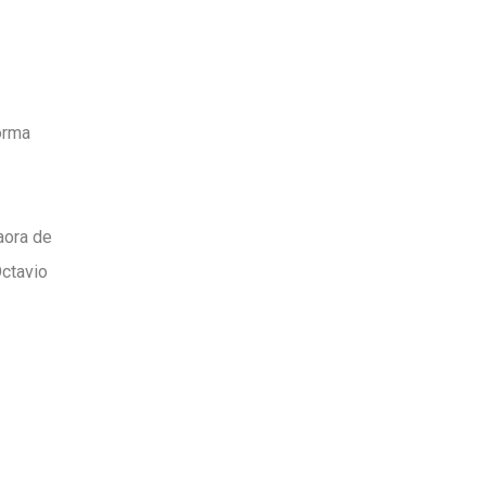
forma
laora de
Octavio