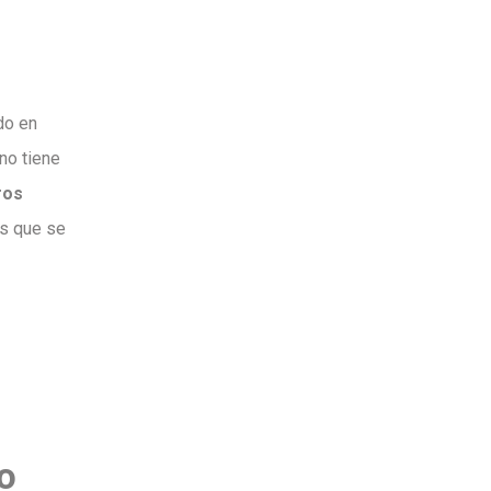
do en
no tiene
ros
as que se
lo