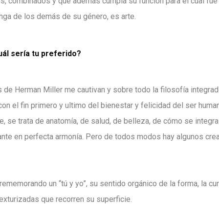
s, combinados y que además cumpla su función para el cual fue
tinga de los demás de su género, es arte.
ál sería tu preferido?
de Herman Miller me cautivan y sobre todo la filosofía integra
con el fin primero y ultimo del bienestar y felicidad del ser huma
ie, se trata de anatomía, de salud, de belleza, de cómo se integr
ndante en perfecta armonía. Pero de todos modos hay algunos cr
rememorando un “tú y yo”, su sentido orgánico de la forma, la cu
exturizadas que recorren su superficie.