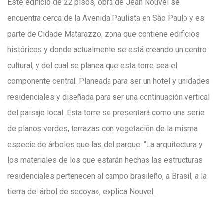
Este edificio de 22 pisos, obra de Jean Nouvel se
a
y
c
c
encuentra cerca de la Avenida Paulista en São Paulo y es
m
w
o
o
parte de Cidade Matarazzo, zona que contiene edificios
i
o
r
r
históricos y donde actualmente se está creando un centro
s
o
t
t
cultural, y del cual se planea que esta torre sea el
t
d
e
e
componente central. Planeada para ser un hotel y unidades
R
s
s
residenciales y diseñada para ser una continuación vertical
e
í
í
del paisaje local. Esta torre se presentará como una serie
p
a
a
de planos verdes, terrazas con vegetación de la misma
o
d
d
especie de árboles que las del parque. “La arquitectura y
r
e
e
los materiales de los que estarán hechas las estructuras
t
M
M
residenciales pertenecen al campo brasileño, a Brasil, a la
e
a
a
tierra del árbol de secoya», explica Nouvel.
r
k
k
e
e