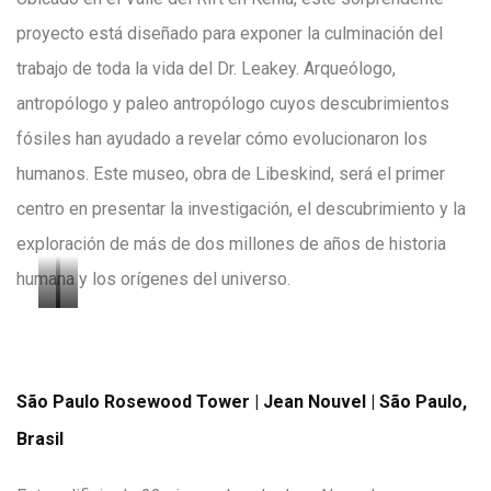
c
c
proyecto está diseñado para exponer la culminación del
o
o
trabajo de toda la vida del Dr. Leakey. Arqueólogo,
r
r
antropólogo y paleo antropólogo cuyos descubrimientos
t
t
fósiles han ayudado a revelar cómo evolucionaron los
e
e
humanos. Este museo, obra de Libeskind, será el primer
s
s
centro en presentar la investigación, el descubrimiento y la
í
í
exploración de más de dos millones de años de historia
a
a
humana y los orígenes del universo.
d
d
I
I
e
e
m
m
G
H
a
a
São Paulo Rosewood Tower | Jean Nouvel | São Paulo,
o
o
g
g
Brasil
t
l
e
e
h
l
n
n