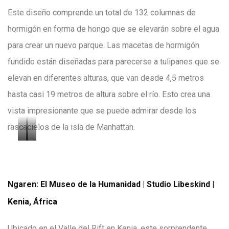
Este diseño comprende un total de 132 columnas de
hormigón en forma de hongo que se elevarán sobre el agua
para crear un nuevo parque. Las macetas de hormigón
fundido están diseñadas para parecerse a tulipanes que se
elevan en diferentes alturas, que van desde 4,5 metros
hasta casi 19 metros de altura sobre el río. Esto crea una
vista impresionante que se puede admirar desde los
rascacielos de la isla de Manhattan.
I
I
m
m
a
a
Ngaren: El Museo de la Humanidad | Studio Libeskind |
g
g
Kenia, África
e
e
n
n
Ubicado en el Valle del Rift en Kenia, este sorprendente