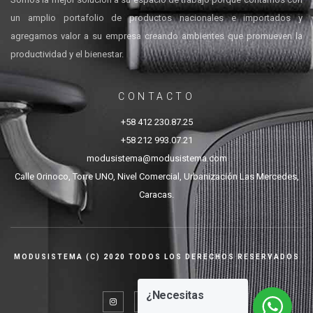
un amplio portafolio de productos nacionales e importados y
agregamos valor a su empresa creando ambientes que promueven la
productividad y el bienestar.
CONTACTO
+58 412 230.87.25
+58 212 993.07.21
modusistema@modusistema.com
Calle Orinoco, Torre UNO, Nivel Comercial, Urbanización Las Mercedes,
Caracas.
MODUSISTEMA (C) 2020 TODOS LOS DERECHOS RESERVADOS
¿Necesitas